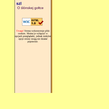
szl
O ślónskej gołtce
Uwaga!
Strona wykorzystuje pliki
cookies. Można je wyłączyć w
opcjach przeglądarki, jednak niektóre
opcje strony mogą nie działać
poprawnie.